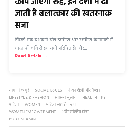
कांप जाएगी रूह, इन देशों में दी
जाती है बलात्कार की खतरनाक
सजा
पिछले एक दशक में यौन उत्पीड़न और उत्पीड़न के मामले में
भारत की छवि से हम सभी परिचित हैं। और...
Read Article →
सामाजिक मुद्दे
SOCIAL ISSUES
जीवन शैली और फैशन
LIFESTYLE & FASHION
स्वास्थ्य सुझाव
HEALTH TIPS
महिला
WOMEN
महिला सशक्तिकरण
WOMEN EMPOWERMENT
शरीर लज्जित होना
BODY SHAMING