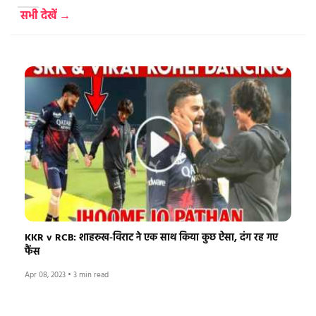
सभी देखें →
KKR v RCB: शाहरुख-विराट ने एक साथ किया कुछ ऐसा, दंग रह गए
फैंस
Apr 08, 2023
•
3 min read