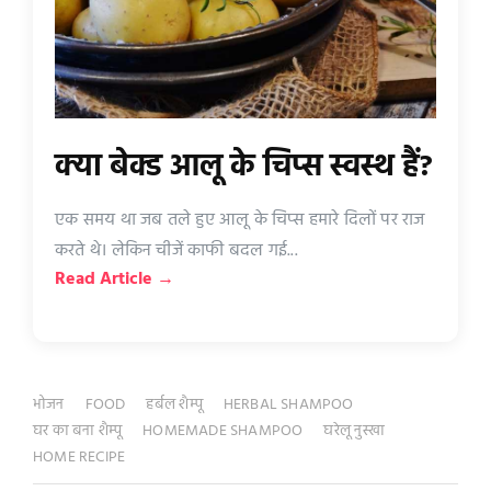
क्या बेक्ड आलू के चिप्स स्वस्थ हैं?
एक समय था जब तले हुए आलू के चिप्स हमारे दिलों पर राज
करते थे। लेकिन चीजें काफी बदल गई...
Read Article →
भोजन
FOOD
हर्बल शैम्पू
HERBAL SHAMPOO
घर का बना शैम्पू
HOMEMADE SHAMPOO
घरेलू नुस्खा
HOME RECIPE