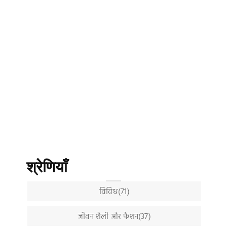
श्रेणियाँ
विविध(71)
जीवन शैली और फैशन(37)