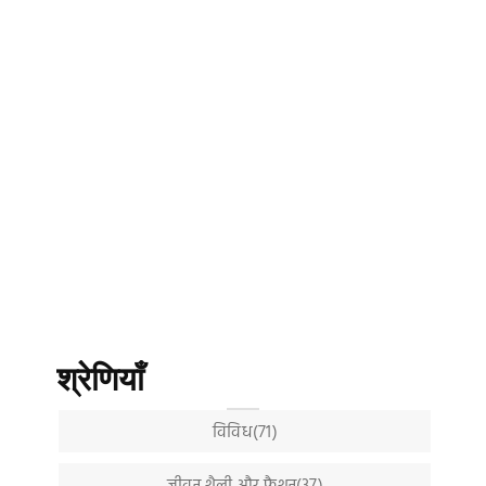
श्रेणियाँ
विविध(71)
जीवन शैली और फैशन(37)