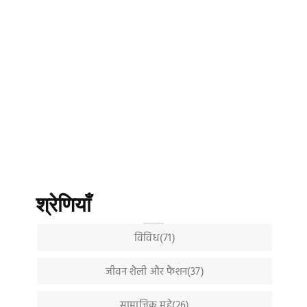
श्रेणियाँ
विविध(71)
जीवन शैली और फैशन(37)
सामाजिक मुद्दे(26)