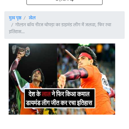
मुख पृष्ठ
खेल
गोल्डन बॉय नीरज चोपड़ा का डाइमंड लीग में जलवा, फिर रचा
इतिहास....