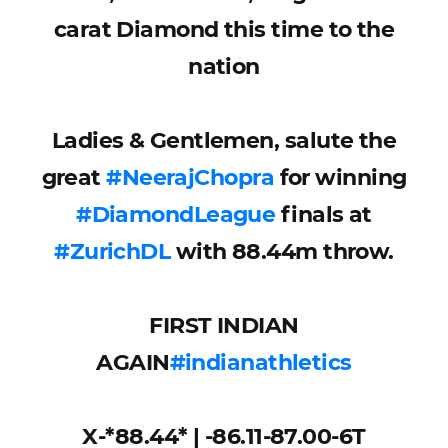
carat Diamond this time to the
nation
Ladies & Gentlemen, salute the
great
#NeerajChopra
for winning
#DiamondLeague
finals at
#ZurichDL
with 88.44m throw.
FIRST INDIAN
AGAIN
#indianathletics
X-*88.44* | -86.11-87.00-6T