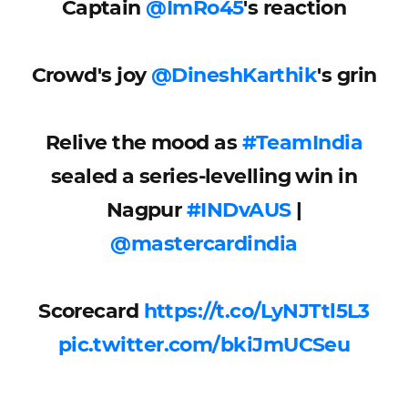
Captain
@ImRo45
's reaction
Crowd's joy
@DineshKarthik
's grin
Relive the mood as
#TeamIndia
sealed a series-levelling win in
Nagpur
#INDvAUS
|
@mastercardindia
Scorecard
https://t.co/LyNJTtl5L3
pic.twitter.com/bkiJmUCSeu