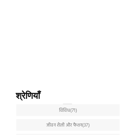
श्रेणियाँ
विविध(71)
जीवन शैली और फैशन(37)