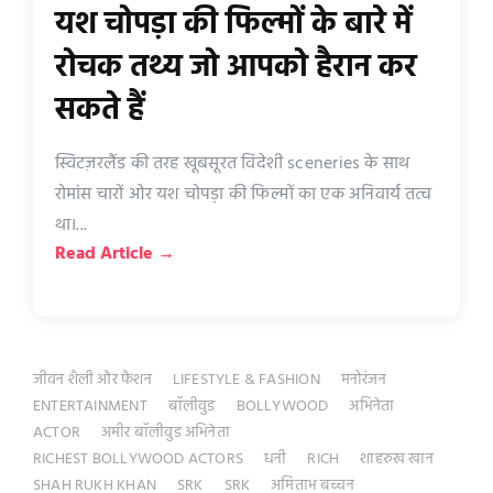
यश चोपड़ा की फिल्मों के बारे में
रोचक तथ्य जो आपको हैरान कर
सकते हैं
स्विटज़रलैंड की तरह खूबसूरत विदेशी sceneries के साथ
रोमांस चारों ओर यश चोपड़ा की फिल्मों का एक अनिवार्य तत्व
था।...
Read Article →
जीवन शैली और फैशन
LIFESTYLE & FASHION
मनोरंजन
ENTERTAINMENT
बॉलीवुड
BOLLYWOOD
अभिनेता
ACTOR
अमीर बॉलीवुड अभिनेता
RICHEST BOLLYWOOD ACTORS
धनी
RICH
शाहरुख खान
SHAH RUKH KHAN
SRK
SRK
अमिताभ बच्चन