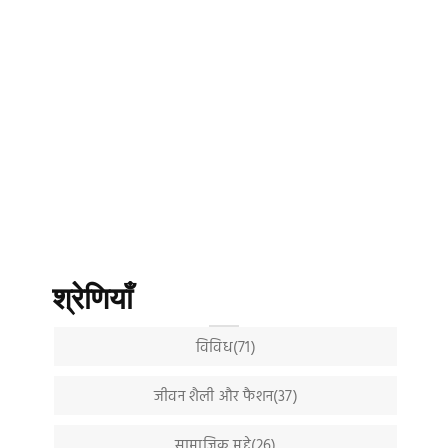
श्रेणियाँ
विविध(71)
जीवन शैली और फैशन(37)
सामाजिक मुद्दे(26)